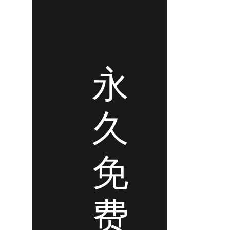
永
久
免
费