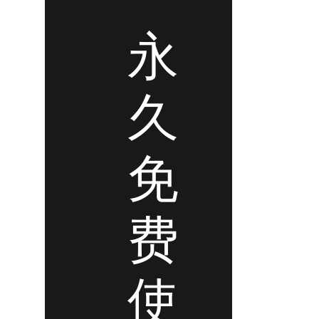
永
久
免
费
使